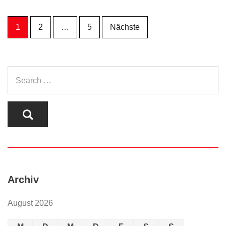
Seitennummerierung
1
2
…
5
Nächste
der
Beiträge
Archiv
August 2026