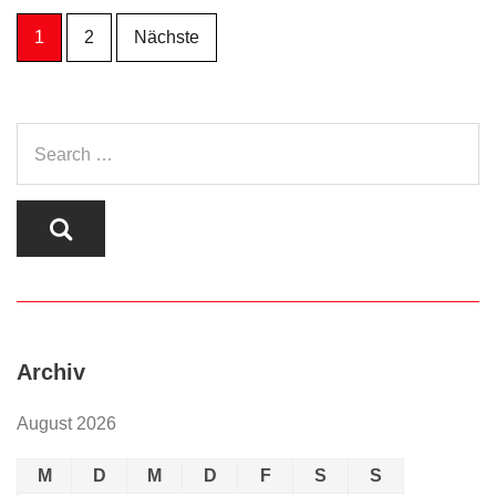
Seitennummerierung
1
2
Nächste
der
Beiträge
Archiv
August 2026
M
D
M
D
F
S
S