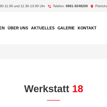
.30-11.00 und 11.30-13.00 Uhr
Telefon:
0881-9248200
Pütrich
EN
ÜBER UNS
AKTUELLES
GA­LE­RIE
KONTAKT
Werkstatt
18