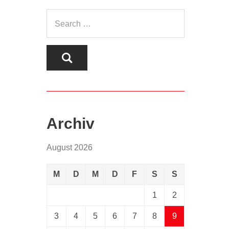
Archiv
August 2026
M
D
M
D
F
S
S
1
2
3
4
5
6
7
8
9