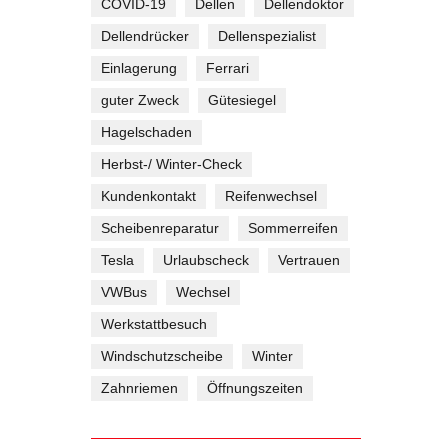
COVID-19
Dellen
Dellendoktor
Dellendrücker
Dellenspezialist
Einlagerung
Ferrari
guter Zweck
Gütesiegel
Hagelschaden
Herbst-/ Winter-Check
Kundenkontakt
Reifenwechsel
Scheibenreparatur
Sommerreifen
Tesla
Urlaubscheck
Vertrauen
VWBus
Wechsel
Werkstattbesuch
Windschutzscheibe
Winter
Zahnriemen
Öffnungszeiten